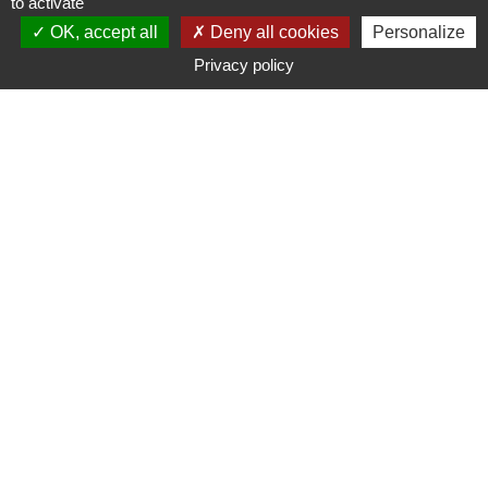
to activate
EMAIL
OK, accept all
Deny all cookies
Personalize
Privacy policy
TÉLÉPHONE
MESSAGE
ENVOYER