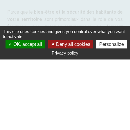
Parce que le
bien-être et la sécurité des habitants de
votre territoire
sont primordiaux dans le rôle de vos
fonctions, nos technico-commerciaux se forment
This site uses cookies and gives you control over what you want
régulièrement et ainsi maîtrisent parfaitement les
to activate
produits destinés aux collectivités territoriales
.
OK, accept all
Deny all cookies
Personalize
Et parce que nous savons que votre métier est prenant,
Privacy policy
nous venons
à votre rencontre sur votre lieu de
travail
, pour vous proposer les
produits pour
collectivités
territoriales répondant à votre besoin.
Prise de RDV
01