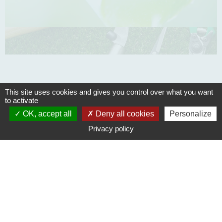
Première commande de
This site uses cookies and gives you control over what you want
to activate
substrats ?
OK, accept all
Deny all cookies
Personalize
Privacy policy
Découvrez les étapes d’un partenariat avec Chlorodis :
Prise de RDV
01