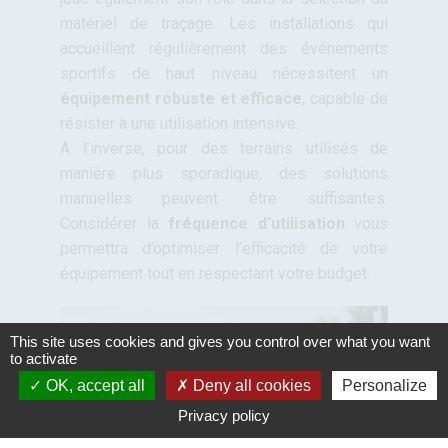
matériel de traçage. Les installations qui
accueillent régulièrement des événements
sportifs de haut niveau nécessitent un
équipement robuste et efficace
, capable de
résister à une utilisation intensive.
A l’inverse, pour des terrains utilisés de
manière plus sporadique, des solutions
manuelles peuvent être suffisantes.
Considérer la
fréquence d’utilisation
vous
permettra d’optimiser l’efficacité de votre
équipement tout en respectant votre budget.
This site uses cookies and gives you control over what you want
to activate
OK, accept all
Deny all cookies
Personalize
Privacy policy